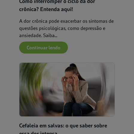
Como interromper o ciclo da dor
crônica? Entenda aqui!
Filtrar por:
A dor crônica pode exacerbar os sintomas de
Sintomas físicos
Pr
questões psicológicas, como depressão e
ansiedade. Saiba...
Dor de cabeça
Continuar lendo
Dores crônicas
Cefaleia em salvas: o que saber sobre
essa dor intensa