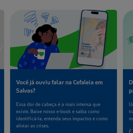
faleia em
Dermatite Atópica - Tá na pele, 
pauta
ntensa que
Um e-book com conteúdo importante so
saiba como
tratamento, diagnóstico, redes de apoio 
mpactos e como
muito mais.
É hora de combater o preconceito e a