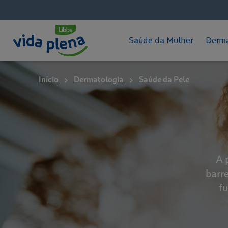
Pós-parto
Hid
App - Mameguia
Pro
Saúde da Mulher
Derma
Início
Dermatologia
Saúde da Pele
A 
barre
fu