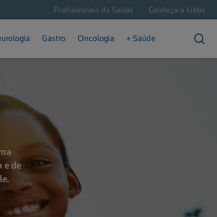
Profissionais da Saúde
Conheça a Libbs
Câncer Hematológico
Dores Crônicas
Saúde Intestinal
Câncer de Próstata
Enxaqueca
urologia
Gastro
Oncologia
+ Saúde
Convivendo com o Câncer
Epilepsia
Prisão de Ventre
uma
a e de
le.