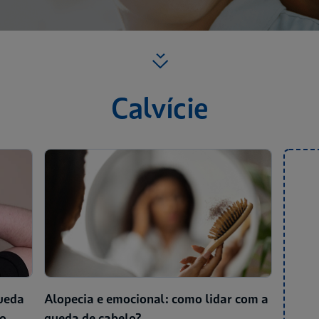
Calvície
queda
Alopecia e emocional: como lidar com a
ão
queda de cabelo?