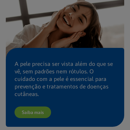
A pele precisa ser vista além do que se
vê, sem padrões nem rótulos. O
cuidado com a pele é essencial para
prevenção e tratamentos de doenças
cutâneas.
Saiba mais