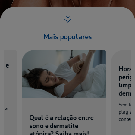
Mais populares
Hora da fax
perigos dos
limpeza par
dermatite
Sem tempo para 
play abaixo par
Qual é a relação entre
conteúdo. Você é
sono e dermatite
atópica? Saiba mais!