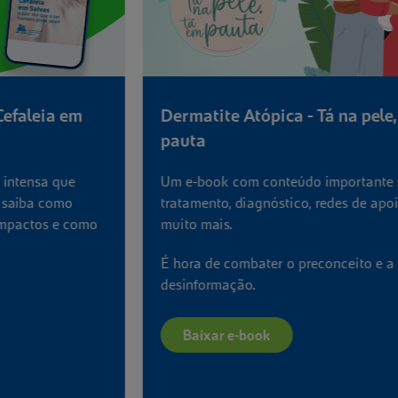
Dermatite Atópica - Tá na pele, tá em
Q
pauta
a
Um e-book com conteúdo importante sobre
A
tratamento, diagnóstico, redes de apoio e
o
muito mais.
in
p
É hora de combater o preconceito e a
desinformação.
Baixar e-book