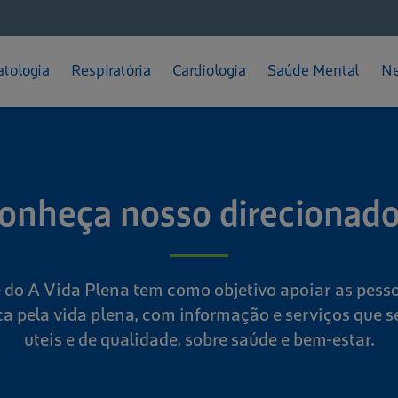
Feminino
Diabetes
Depressão
ratação
Prevenção
Calvície
Gripes e Resfriados
TPM
Pressão Alta
TDAH
teção Solar
Dermatite Atópica
Rinite
tologia
Respiratória
Cardiologia
Saúde Mental
Ne
Como se Cuidar
Dicas e Cuidados
Melasma
Sinusite
onheça nosso direcionado
e do A Vida Plena tem como objetivo apoiar as pess
a pela vida plena, com informação e serviços que 
uteis e de qualidade, sobre saúde e bem-estar.