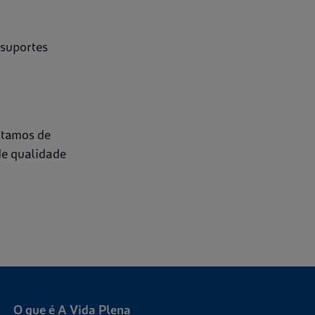
 suportes
atamos de
de qualidade
O que é A Vida Plena