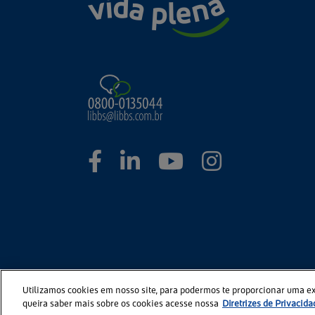
Utilizamos cookies em nosso site, para podermos te proporcionar uma e
queira saber mais sobre os cookies acesse nossa
Diretrizes de Privacida
©2026
Portal Libbs. Todos os Direitos Reservados.