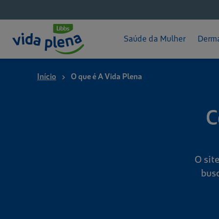
Pós-parto
Hid
App - Mameguia
Pro
Saúde da Mulher
Derma
Início
O que é A Vida Plena
C
O sit
busc