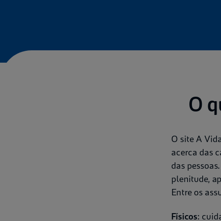
O q
O site A Vid
acerca das c
das pessoas.
plenitude, a
Entre os ass
Físicos
: cui