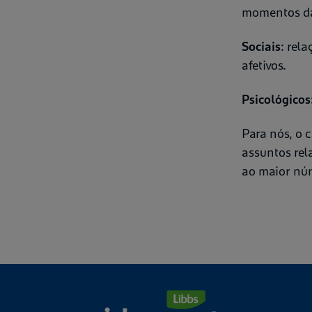
momentos da
Sociais
: rel
afetivos.
Psicológicos
Para nós, o 
assuntos rel
ao maior núm