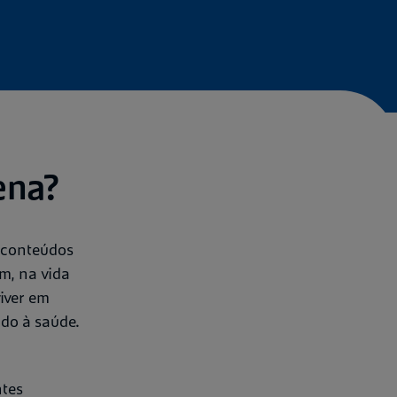
ena?
s conteúdos
m, na vida
iver em
ado à saúde.
ntes