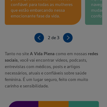
confiável para todas as mulheres
navegar
que estão embarcando nessa
mudança
emocionante fase da vida.
conforto
2 de 3
Tanto no site
A Vida Plena
como em nossas
redes
sociais
, você vai encontrar vídeos, podcasts,
entrevistas com médicos, posts e artigos
necessários, atuais e confiáveis sobre saúde
feminina. É um lugar seguro, feito com muito
carinho e sensibilidade.