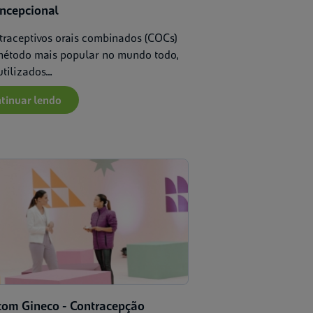
oncepcional
traceptivos orais combinados (COCs)
método mais popular no mundo todo,
tilizados...
tinuar lendo
com Gineco - Contracepção