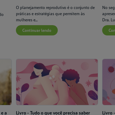
O planejamento reprodutivo é o conjunto de
No seg
práticas e estratégias que permitem às
aprese
do
mulheres e...
Dra. Lui
Continuar lendo
Con
Filtrar por:
 e a
Livro - Tudo o que você precisa saber
Livro 