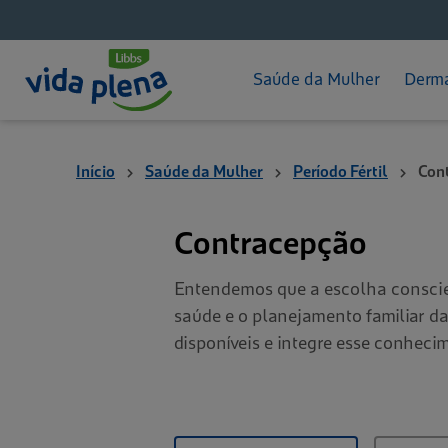
Pós-parto
Hid
App - Mameguia
Pro
Saúde da Mulher
Derma
Início
Saúde da Mulher
Período Fértil
Con
Contracepção
Entendemos que a escolha conscien
saúde e o planejamento familiar d
disponíveis e integre esse conheci