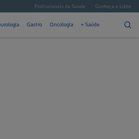
Profissionais da Saúde
Conheça a Libbs
Câncer Hematológico
Dores Crônicas
Saúde Intestinal
Câncer de Próstata
Enxaqueca
urologia
Gastro
Oncologia
+ Saúde
Convivendo com o Câncer
Epilepsia
Prisão de Ventre