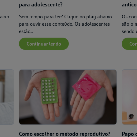
para adolescente?
antic
baixo
Sem tempo para ler? Clique no play abaixo
Os con
para ouvir esse conteúdo. Os adolescentes
são o 
estão...
sendo u
Continuar lendo
Con
Como escolher o método reprodutivo?
Papo 