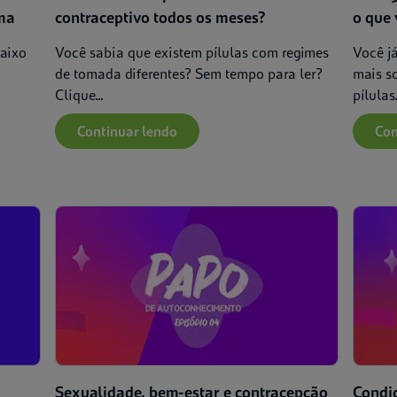
ema
contraceptivo todos os meses?
o que 
baixo
Você sabia que existem pílulas com regimes
Você já
de tomada diferentes? Sem tempo para ler?
mais s
Clique...
pílulas.
Continuar lendo
Con
Sexualidade, bem-estar e contracepção
Condiç