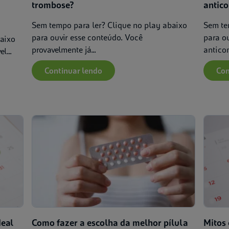
trombose?​
antic
Sem tempo para ler? Clique no play abaixo
Sem te
para ouvir esse conteúdo. Você
para ou
baixo
provavelmente já...
antico
l...
Continuar lendo
Con
deal
Como fazer a escolha da melhor pílula
Mitos 