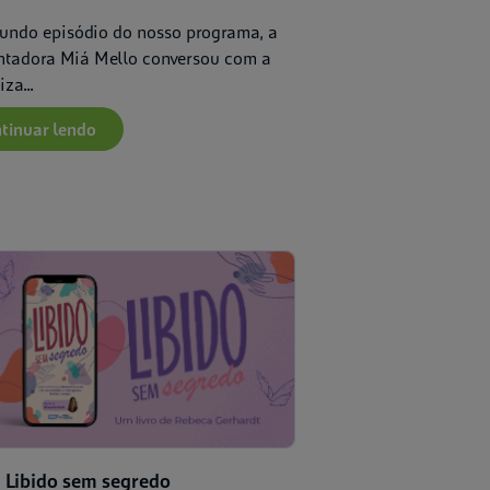
undo episódio do nosso programa, a
ntadora Miá Mello conversou com a
za...
tinuar lendo
Saúde da mulher
- Libido sem segredo