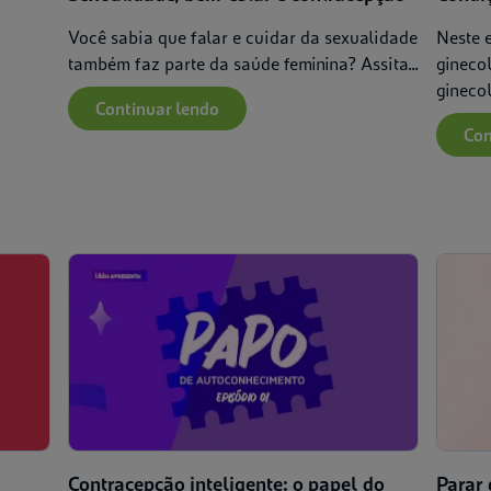
Você sabia que falar e cuidar da sexualidade
Neste 
também faz parte da saúde feminina? Assita...
gineco
ginecol
Continuar lendo
Con
Contracepção inteligente: o papel do
Parar