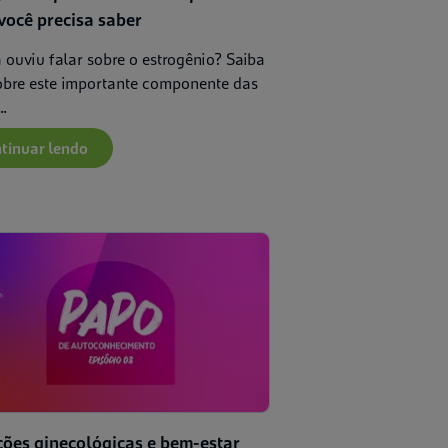
você precisa saber
 ouviu falar sobre o estrogênio? Saiba
obre este importante componente das
..
tinuar lendo
ões ginecológicas e bem-estar