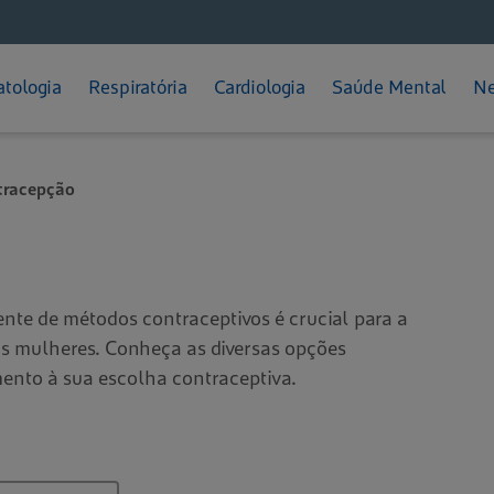
Feminino
Diabetes
Depressão
ratação
Prevenção
Calvície
Gripes e Resfriados
TPM
Pressão Alta
TDAH
teção Solar
Dermatite Atópica
Rinite
tologia
Respiratória
Cardiologia
Saúde Mental
Ne
Como se Cuidar
Dicas e Cuidados
Melasma
Sinusite
tracepção
te de métodos contraceptivos é crucial para a
as mulheres. Conheça as diversas opções
mento à sua escolha contraceptiva.