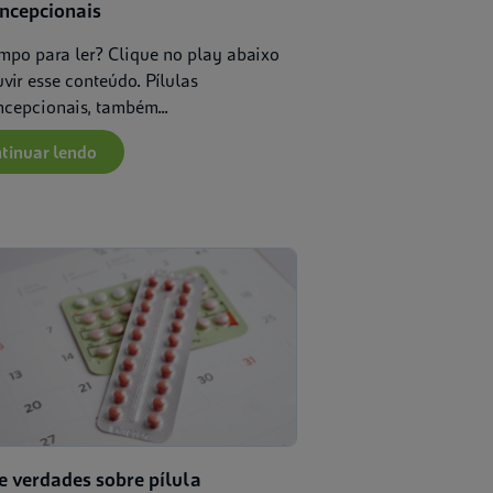
oncepcionais
mpo para ler? Clique no play abaixo
vir esse conteúdo. Pílulas
ncepcionais, também...
tinuar lendo
e verdades sobre pílula