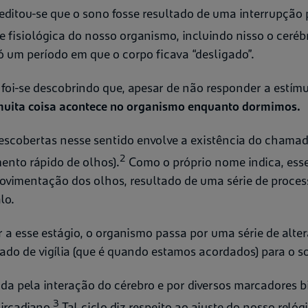
editou-se que o sono fosse resultado de uma interrupção
 fisiológica do nosso organismo, incluindo nisso o ceréb
ó um período em que o corpo ficava “desligado”.
foi-se descobrindo que, apesar de não responder a estímu
uita coisa acontece no organismo enquanto dormimos.
escobertas nesse sentido envolve a existência do chama
2
ento rápido de olhos).
Como o próprio nome indica, esse
ovimentação dos olhos, resultado de uma série de proce
lo.
 a esse estágio, o organismo passa por uma série de alte
ado de vigília (que é quando estamos acordados) para o s
ada pela interação do cérebro e por diversos marcadores 
3
ircadiano.
Tal ciclo diz respeito ao ajuste do nosso relóg