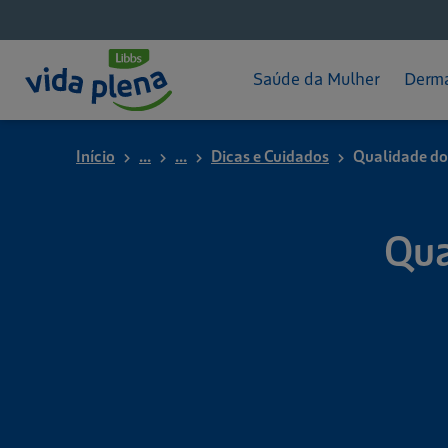
Pós-parto
Hid
App - Mameguia
Pro
Saúde da Mulher
Derma
Início
...
...
Dicas e Cuidados
Qualidade do 
Qua