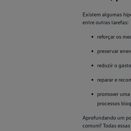
Existem algumas hipó
entre outras tarefas:
reforçar os m
preservar ener
reduzir o gasto
reparar e reco
promover uma “
processos bioq
Aprofundando um pou
comum? Todas essas 