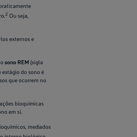
 praticamente
2
ro.
Ou seja,
los externos e
do
sono REM
(sigla
 estágio do sono é
ssos que ocorrem no
rações bioquímicas
ono em si.
bioquímicos, mediados
io interno biológico