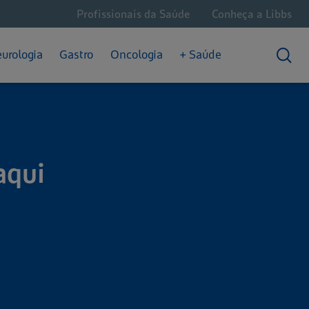
Profissionais da Saúde
Conheça a Libbs
Câncer Hematológico
Dores Crônicas
Saúde Intestinal
Câncer de Próstata
Enxaqueca
urologia
Gastro
Oncologia
+ Saúde
Convivendo com o Câncer
Epilepsia
Prisão de Ventre
aqui