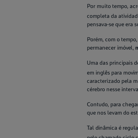
Por muito tempo, acr
completa da atividade
pensava-se que era s
Porém, com o tempo, 
permanecer imóvel,
m
Uma das principais d
em inglês para movim
caracterizado pela m
cérebro nesse interva
Contudo, para chegar
que nos levam do est
Tal dinâmica é regul
pelo chamado ciclo c