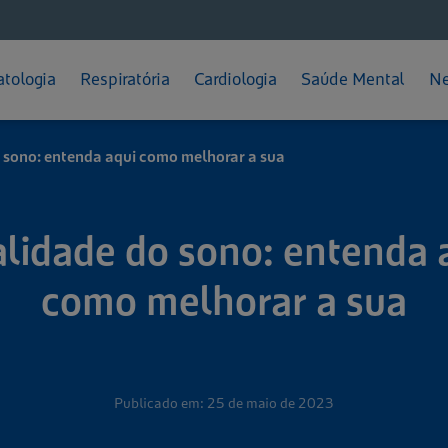
Feminino
Diabetes
Depressão
ratação
Prevenção
Calvície
Gripes e Resfriados
TPM
Pressão Alta
TDAH
teção Solar
Dermatite Atópica
Rinite
tologia
Respiratória
Cardiologia
Saúde Mental
Ne
Como se Cuidar
Dicas e Cuidados
Melasma
Sinusite
sono: entenda aqui como melhorar a sua
lidade do sono: entenda 
como melhorar a sua
Publicado em: 25 de maio de 2023