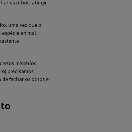
ar os olhos, atingir
ito, uma vez que o
a espécie animal.
bastante
certos mistérios
aro) precisamos
 de fechar os olhos e
nto