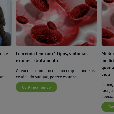
os e
Leucemia tem cura? Tipos, sintomas,
Mielo
exames e tratamento
medici
quanto
m
A leucemia, um tipo de câncer que atinge as
vida
m e...
células do sangue, parece estar se...
Formig
Continuar lendo
fadiga 
queixas
Con