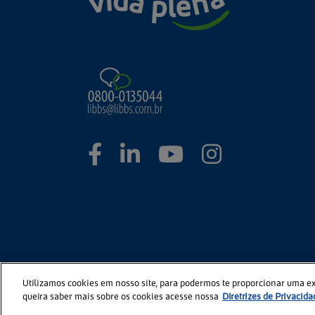
Utilizamos cookies em nosso site, para podermos te proporcionar uma e
queira saber mais sobre os cookies acesse nossa
Diretrizes de Privacida
©2026
Portal Libbs. Todos os Direitos Reservados.