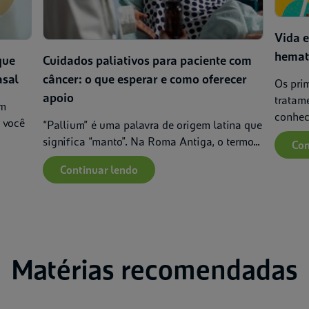
Vida e
hemat
que
Cuidados paliativos para paciente com
asal
câncer: o que esperar e como oferecer
Os prim
apoio
tratam
om
conhece
 você
“Pallium” é uma palavra de origem latina que
significa “manto”. Na Roma Antiga, o termo...
Con
Continuar lendo
Matérias recomendadas