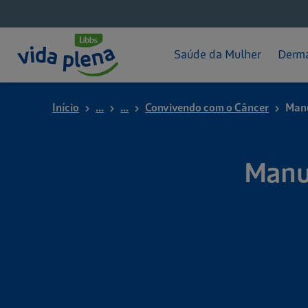
Pós-parto
Hid
App - Mameguia
Pro
Saúde da Mulher
Derma
Início
...
...
Convivendo com o Câncer
Manu
Manua