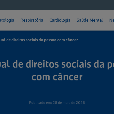
Feminino
Diabetes
Depressão
ratação
Prevenção
Calvície
Gripes e Resfriados
TPM
Pressão Alta
TDAH
teção Solar
Dermatite Atópica
Rinite
tologia
Respiratória
Cardiologia
Saúde Mental
Ne
Como se Cuidar
Dicas e Cuidados
Melasma
Sinusite
al de direitos sociais da pessoa com câncer
l de direitos sociais da 
com câncer
Publicado em: 28 de maio de 2026