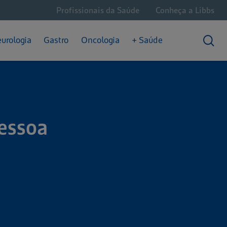
Profissionais da Saúde
Conheça a Libbs
Câncer Hematológico
Dores Crônicas
Saúde Intestinal
Câncer de Próstata
Enxaqueca
urologia
Gastro
Oncologia
+ Saúde
Convivendo com o Câncer
Epilepsia
Prisão de Ventre
pessoa