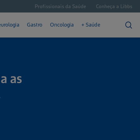
Profissionais da Saúde
Conheça a Libbs
Câncer Hematológico
Dores Crônicas
Saúde Intestinal
Câncer de Próstata
Enxaqueca
urologia
Gastro
Oncologia
+ Saúde
Convivendo com o Câncer
Epilepsia
Prisão de Ventre
a as
!