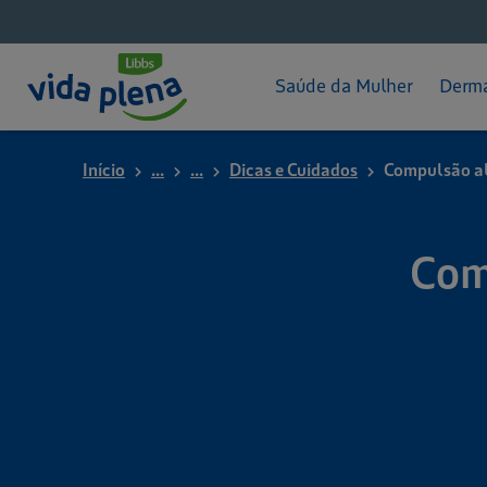
Pós-parto
Hid
App - Mameguia
Pro
Saúde da Mulher
Derma
Início
...
...
Dicas e Cuidados
Compulsão ali
Com