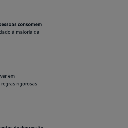
s pessoas consomem
dado à maioria da
lver em
 regras rigorosas
entos de depressão,