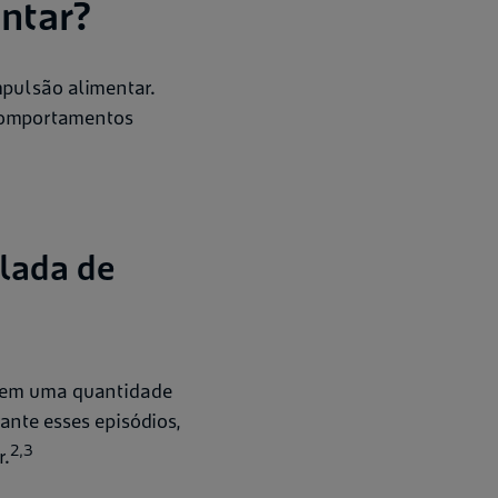
entar?
pulsão alimentar.
 comportamentos
olada de
mem uma quantidade
nte esses episódios,
2,3
r.