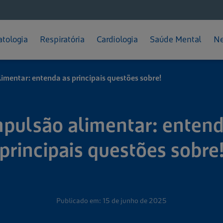
Feminino
Diabetes
Depressão
ratação
Prevenção
Calvície
Gripes e Resfriados
TPM
Pressão Alta
TDAH
teção Solar
Dermatite Atópica
Rinite
tologia
Respiratória
Cardiologia
Saúde Mental
Ne
Como se Cuidar
Dicas e Cuidados
Melasma
Sinusite
mentar: entenda as principais questões sobre!
pulsão alimentar: entend
principais questões sobre
Publicado em: 15 de junho de 2025