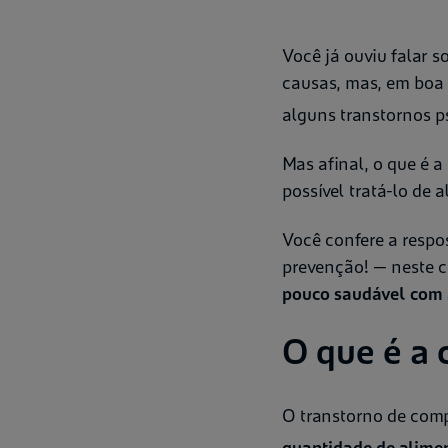
Você já ouviu falar s
causas, mas, em boa 
alguns transtornos p
Mas afinal, o que é 
possível tratá-lo de
Você confere a respo
prevenção! — neste 
pouco saudável com 
O que é a
O transtorno de comp
quantidade de alime