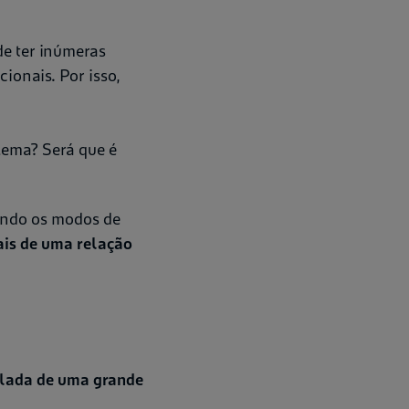
e ter inúmeras
ionais. Por isso,
lema? Será que é
uindo os modos de
nais de uma relação
olada de uma grande