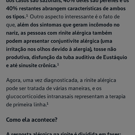
dos casos são sazonais, 40% deles são perenes e os
40% restantes abrangem características de ambos
os tipos.
¹ Outro aspecto interessante é o fato de
que,
além dos sintomas que geram incômodo no
nariz, as pessoas com rinite alérgica também
podem apresentar conjuntivite alérgica (uma
irritação nos olhos devido à alergia), tosse não
produtiva, disfunção da tuba auditiva de Eustáquio
e até sinusite crônica.
¹
Agora, uma vez diagnosticada, a rinite alérgica
pode ser tratada de várias maneiras, e os
glucocorticoides intranasais representam a terapia
de primeira linha.¹
Como ela acontece?
A resposta alérgica na rinite é dividida em fases: